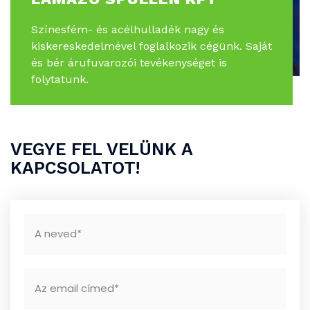
Színesfém- és acélhulladék nagy és
kiskereskedelmével foglalkozik cégünk. Saját
és bér árufuvarozói tevékenységet is
folytatunk.
VEGYE FEL VELÜNK A
KAPCSOLATOT!