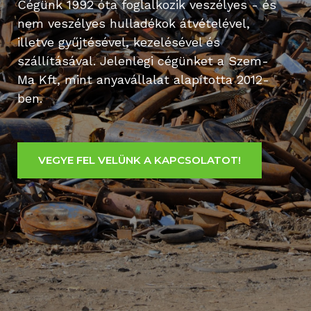
Cégünk 1992 óta foglalkozik veszélyes - és
nem veszélyes hulladékok átvételével,
illetve gyűjtésével, kezelésével és
szállításával. Jelenlegi cégünket a Szem-
Ma Kft, mint anyavállalat alapította 2012-
ben.
VEGYE FEL VELÜNK A KAPCSOLATOT!