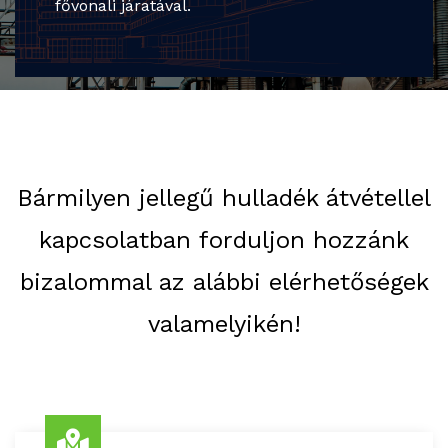
fővonali járatával.
Bármilyen jellegű hulladék átvétellel
kapcsolatban forduljon hozzánk
bizalommal az alábbi elérhetőségek
valamelyikén!